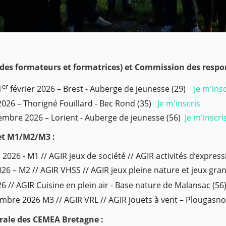
des formateurs et formatrices) et Commission des respon
er
1
février 2026 – Brest - Auberge de jeunesse (29)
Je m'ins
 2026 – Thorigné Fouillard - Bec Rond (35)
Je m'inscris
tembre 2026 – Lorient - Auberge de jeunesse (56)
Je m'inscri
et M1/M2/M3 :
 2026 - M1 // AGIR jeux de société // AGIR activités d’express
026 – M2 // AGIR VHSS // AGIR jeux pleine nature et jeux gran
026 // AGIR Cuisine en plein air - Base nature de Malansac (56
embre 2026 M3 // AGIR VRL // AGIR jouets à vent – Plougas
ale des CEMEA Bretagne :