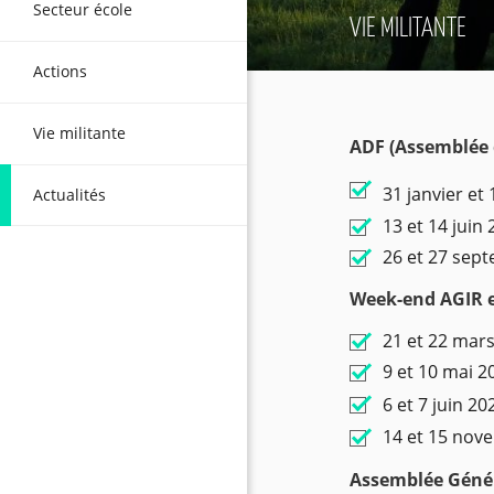
Secteur école
VIE MILITANTE
Actions
Vie militante
ADF (Assemblée 
31 janvier et 
Actualités
13 et 14 juin
26 et 27 sep
Week-end AGIR 
21 et 22 mars
9 et 10 mai 2
6 et 7 juin 2
14 et 15 nov
Assemblée Génér