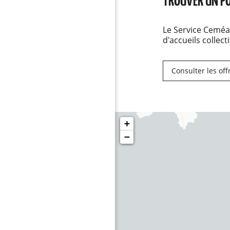
TROUVER UN PO
Le Service Ceméa
d'accueils collect
Consulter les off
+
−